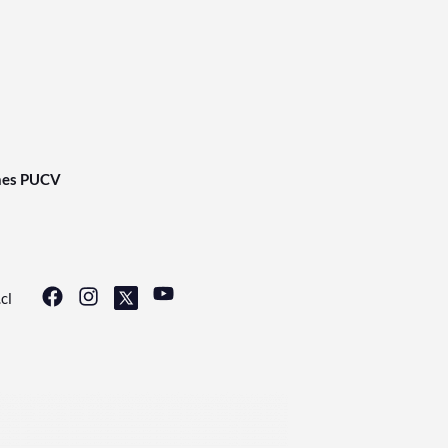
nes PUCV
cl