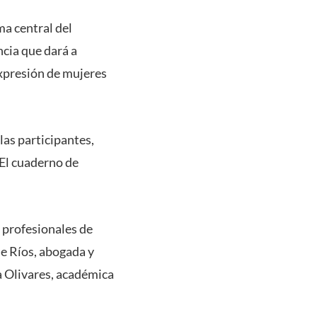
ma central del
ncia que dará a
expresión de mujeres
las participantes,
“El cuaderno de
,
profesionales de
e Ríos, abogada y
a Olivares, académica