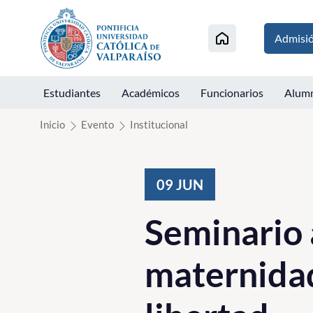
Click acá para ir directamente al contenido
Admisi
Estudiantes
Académicos
Funcionarios
Alum
Inicio
Evento
Institucional
09
JUN
Seminario 
maternidad