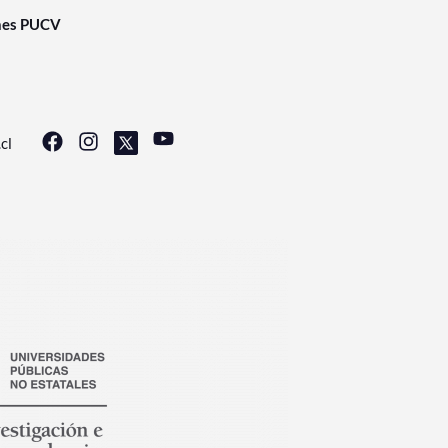
nes PUCV
cl