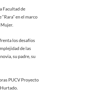
la Facultad de
me “Rara” en el marco
a Mujer.
frenta los desafíos
omplejidad de las
 novia, su padre, su
adoras PUCV Proyecto
 Hurtado.