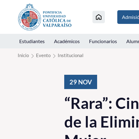
Click acá para ir directamente al contenido
Admisi
Estudiantes
Académicos
Funcionarios
Alum
Inicio
Evento
Institucional
29
NOV
“Rara”: Cin
de la Elimi