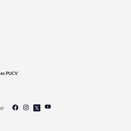
nes PUCV
cl