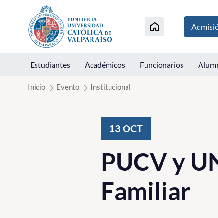
Click acá para ir directamente al contenido
Admisi
Estudiantes
Académicos
Funcionarios
Alum
Inicio
Evento
Institucional
13
OCT
PUCV y UN
Familiar