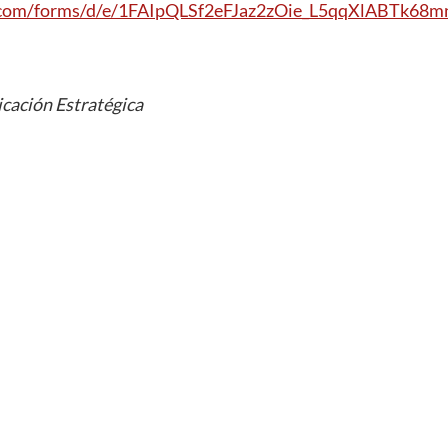
le.com/forms/d/e/1FAIpQLSf2eFJaz2zOie_L5qqXlABTk68
cación Estratégica