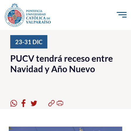
Click acá para ir directamente al contenido
La Universidad
23-31
DIC
Investigación, Creación e Innovación
PUCV tendrá receso entre
PUCV Internacional
Navidad y Año Nuevo
Vinculación con el Medio
Admisión
Pregrado
Postgrado
Formación Continua