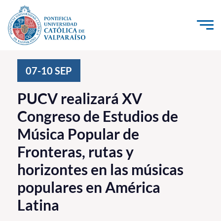
Click acá para ir directamente al contenido
La Universidad
07-10
SEP
Investigación, Creación e Innovación
PUCV realizará XV
PUCV Internacional
Congreso de Estudios de
Vinculación con el Medio
Música Popular de
Fronteras, rutas y
Admisión
horizontes en las músicas
Pregrado
populares en América
Postgrado
Latina
Formación Continua