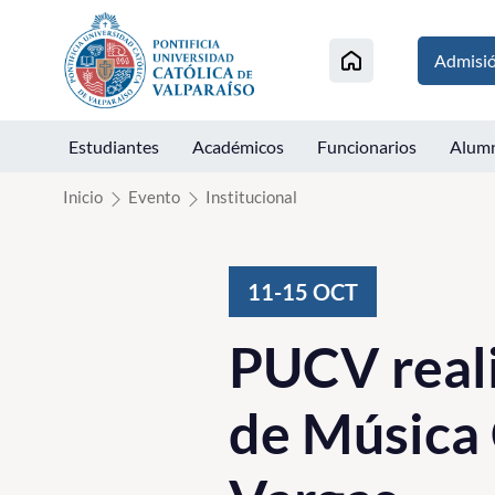
Click acá para ir directamente al contenido
Admisi
Estudiantes
Académicos
Funcionarios
Alum
Inicio
Evento
Institucional
11-15
OCT
PUCV reali
de Música