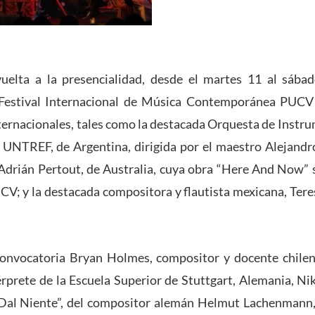
uelta a la presencialidad, desde el martes 11 al sába
X Festival Internacional de Música Contemporánea PUCV
ternacionales, tales como la destacada Orquesta de Inst
 UNTREF, de Argentina, dirigida por el maestro Alejandro
Adrián Pertout, de Australia, cuya obra “Here And Now” s
; y la destacada compositora y flautista mexicana, Tere
onvocatoria Bryan Holmes, compositor y docente chilen
érprete de la Escuela Superior de Stuttgart, Alemania, Ni
“Dal Niente”, del compositor alemán Helmut Lachenmann, 