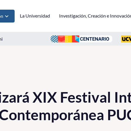
La Universidad
Investigación, Creación e Innovació
ón
ni
zará XIX Festival In
 Contemporánea PU