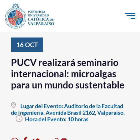
Click acá para ir directamente al contenido
La Universidad
16
OCT
Investigación, Creación e Innovación
PUCV realizará seminario
PUCV Internacional
internacional: microalgas
Vinculación con el Medio
para un mundo sustentable
Admisión
Lugar del Evento:
Auditorio de la Facultad
Pregrado
de Ingeniería. Avenida Brasil 2162, Valparaíso.
Hora del Evento:
10 horas
Postgrado
Formación Continua