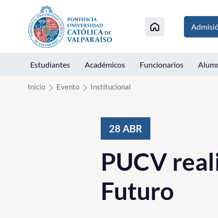
Click acá para ir directamente al contenido
Admisi
Estudiantes
Académicos
Funcionarios
Alum
Inicio
Evento
Institucional
28
ABR
PUCV real
Futuro