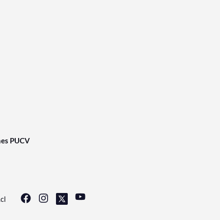
nes PUCV
cl