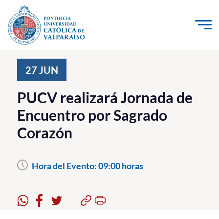
Click acá para ir directamente al contenido
La Universidad
27
JUN
Investigación, Creación e Innovación
PUCV realizará Jornada de
PUCV Internacional
Encuentro por Sagrado
Vinculación con el Medio
Corazón
Admisión
Hora del Evento:
09:00 horas
Pregrado
Postgrado
Formación Continua