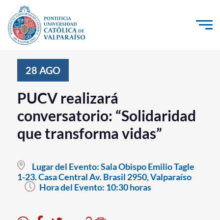
Click acá para ir directamente al contenido
La Universidad
28
AGO
Investigación, Creación e Innovación
PUCV realizará
PUCV Internacional
conversatorio: “Solidaridad
Vinculación con el Medio
que transforma vidas”
Admisión
Lugar del Evento:
Sala Obispo Emilio Tagle
Pregrado
1-23. Casa Central Av. Brasil 2950, Valparaíso
Hora del Evento:
10:30 horas
Postgrado
Formación Continua