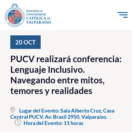
Click acá para ir directamente al contenido
La Universidad
20
OCT
Investigación, Creación e Innovación
PUCV realizará conferencia:
PUCV Internacional
Lenguaje Inclusivo.
Vinculación con el Medio
Navegando entre mitos,
temores y realidades
Admisión
Pregrado
Lugar del Evento:
Sala Alberto Cruz, Casa
Central PUCV. Av. Brasil 2950, Valparaíso.
Postgrado
Hora del Evento:
11 horas
Formación Continua