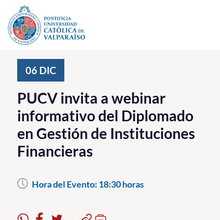
Click acá para ir directamente al contenido
La Universidad
06
DIC
Investigación, Creación e Innovación
PUCV invita a webinar
PUCV Internacional
informativo del Diplomado
Vinculación con el Medio
en Gestión de Instituciones
Financieras
Admisión
Pregrado
Hora del Evento:
18:30 horas
Postgrado
Formación Continua