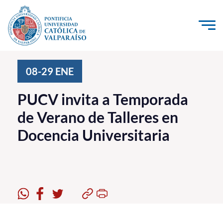
Click acá para ir directamente al contenido
La Universidad
08-29
ENE
Investigación, Creación e Innovación
PUCV invita a Temporada
PUCV Internacional
de Verano de Talleres en
Vinculación con el Medio
Docencia Universitaria
Admisión
Pregrado
Postgrado
Formación Continua