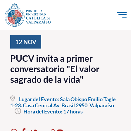
Click acá para ir directamente al contenido
La Universidad
12
NOV
Investigación, Creación e Innovación
PUCV invita a primer
PUCV Internacional
conversatorio "El valor
Vinculación con el Medio
sagrado de la vida"
Admisión
Lugar del Evento:
Sala Obispo Emilio Tagle
Pregrado
1-23. Casa Central Av. Brasil 2950, Valparaíso
Hora del Evento:
17 horas
Postgrado
Formación Continua