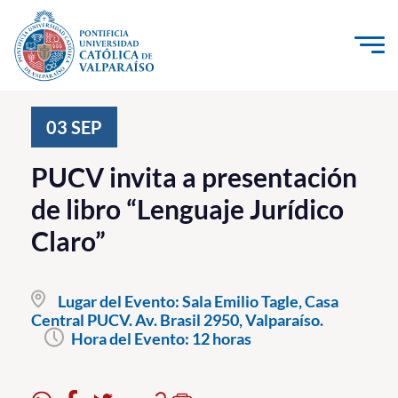
Click acá para ir directamente al contenido
La Universidad
03
SEP
Investigación, Creación e Innovación
PUCV invita a presentación
PUCV Internacional
de libro “Lenguaje Jurídico
Vinculación con el Medio
Claro”
Admisión
Lugar del Evento:
Sala Emilio Tagle, Casa
Pregrado
Central PUCV. Av. Brasil 2950, Valparaíso.
Hora del Evento:
12 horas
Postgrado
Formación Continua