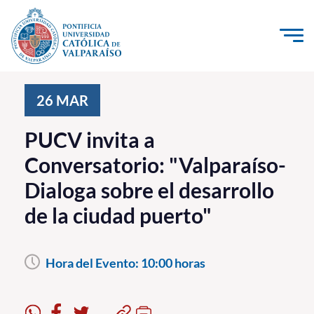
Click acá para ir directamente al contenido
La Universidad
26
MAR
Investigación, Creación e Innovación
PUCV invita a
PUCV Internacional
Conversatorio: "Valparaíso-
Vinculación con el Medio
Dialoga sobre el desarrollo
de la ciudad puerto"
Admisión
Pregrado
Hora del Evento:
10:00 horas
Postgrado
Formación Continua