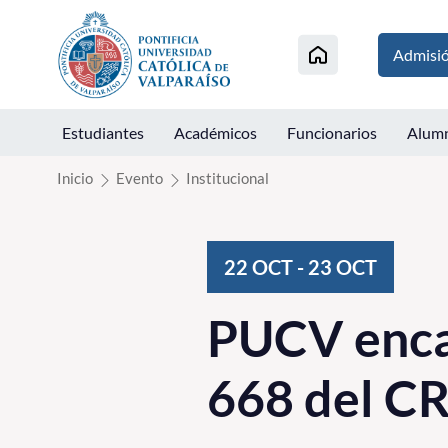
Click acá para ir directamente al contenido
Admisi
Estudiantes
Académicos
Funcionarios
Alum
Inicio
Evento
Institucional
22
OCT
-
23
OCT
PUCV enca
668 del 