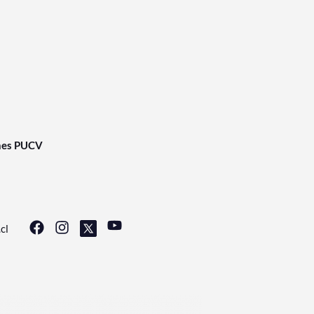
nes PUCV
cl