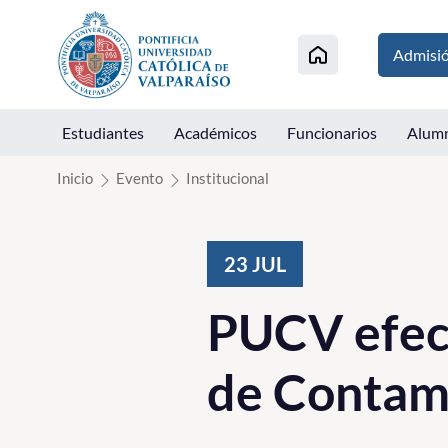
Click acá para ir directamente al contenido
Admisi
Estudiantes
Académicos
Funcionarios
Alum
Inicio
Evento
Institucional
23
JUL
PUCV efec
de Contam