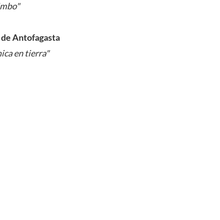
imbo"
 de Antofagasta
ca en tierra"