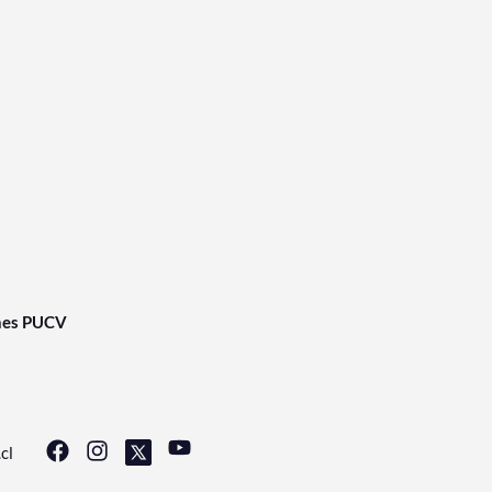
nes PUCV
cl