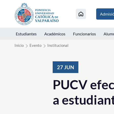
Click acá para ir directamente al contenido
Admisi
Estudiantes
Académicos
Funcionarios
Alum
Inicio
Evento
Institucional
27
JUN
PUCV efec
a estudian