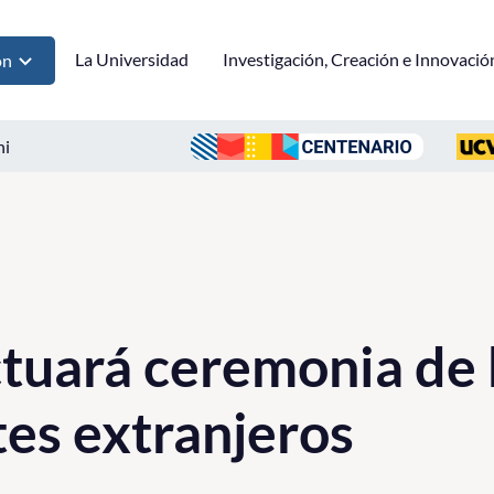
La Universidad
Investigación, Creación e Innovació
ón
ni
tuará ceremonia de 
tes extranjeros