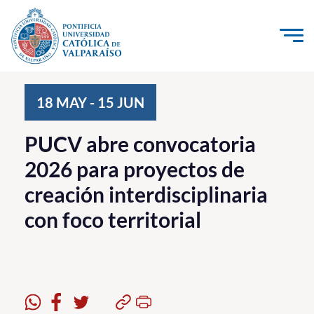
Click acá para ir directamente al contenido
La Universidad
18
MAY
-
15
JUN
Investigación, Creación e Innovación
PUCV abre convocatoria
PUCV Internacional
2026 para proyectos de
Vinculación con el Medio
creación interdisciplinaria
con foco territorial
Admisión
Pregrado
Postgrado
Formación Continua