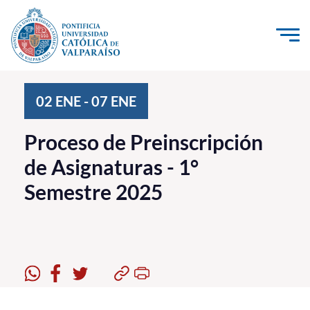
Click acá para ir directamente al contenido
La Universidad
02
ENE
-
07
ENE
Investigación, Creación e Innovación
Proceso de Preinscripción
PUCV Internacional
de Asignaturas - 1°
Vinculación con el Medio
Semestre 2025
Admisión
Pregrado
Postgrado
Formación Continua