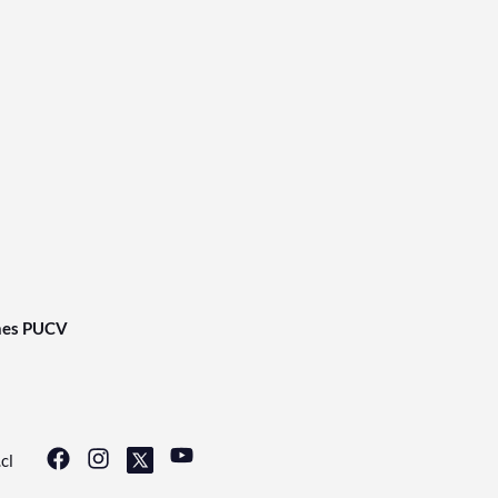
nes PUCV
cl