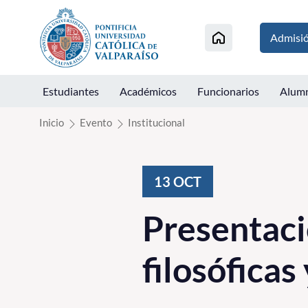
Click acá para ir directamente al contenido
Admisi
Estudiantes
Académicos
Funcionarios
Alum
Inicio
Evento
Institucional
13
OCT
Presentaci
filosóficas 