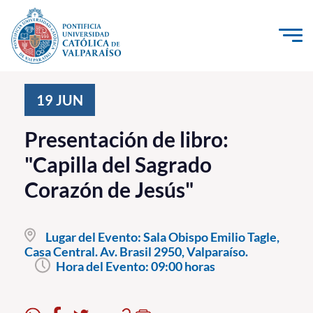
Click acá para ir directamente al contenido
La Universidad
19
JUN
Investigación, Creación e Innovación
Presentación de libro:
PUCV Internacional
"Capilla del Sagrado
Vinculación con el Medio
Corazón de Jesús"
Admisión
Lugar del Evento:
Sala Obispo Emilio Tagle,
Pregrado
Casa Central. Av. Brasil 2950, Valparaíso.
Hora del Evento:
09:00 horas
Postgrado
Formación Continua