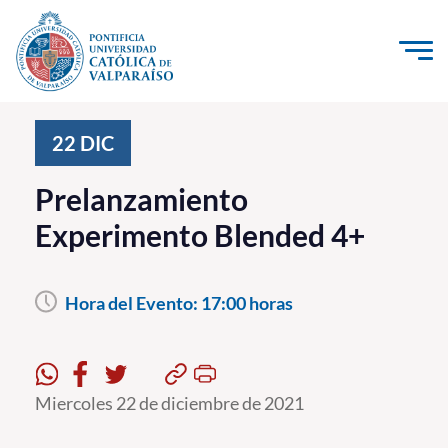
Click acá para ir directamente al contenido
La Universidad
22
DIC
Investigación, Creación e Innovación
Prelanzamiento
PUCV Internacional
Experimento Blended 4+
Vinculación con el Medio
Hora del Evento:
17:00 horas
Admisión
Pregrado
Postgrado
Miercoles 22 de diciembre de 2021
Formación Continua