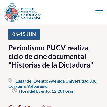
Click acá para ir directamente al contenido
La Universidad
06-15
JUN
Investigación, Creación e Innovación
Periodismo PUCV realiza
PUCV Internacional
ciclo de cine documental
Vinculación con el Medio
"Historias de la Dictadura"
Admisión
Lugar del Evento:
Avenida Universidad 330,
Pregrado
Curauma, Valparaíso
Hora del Evento:
12:20 horas
Postgrado
Formación Continua