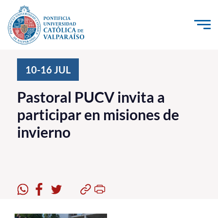
Click acá para ir directamente al contenido
La Universidad
10-16
JUL
Investigación, Creación e Innovación
Pastoral PUCV invita a
PUCV Internacional
participar en misiones de
Vinculación con el Medio
invierno
Admisión
Pregrado
Postgrado
Formación Continua