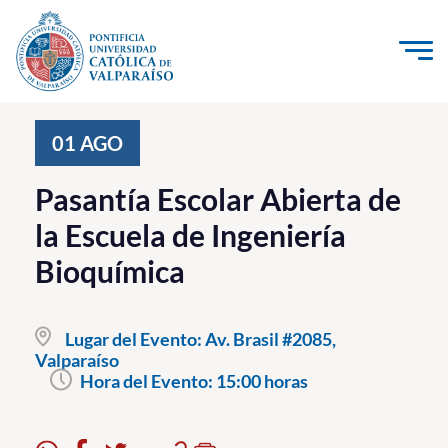
Click acá para ir directamente al contenido
La Universidad
01
AGO
Investigación, Creación e Innovación
Pasantía Escolar Abierta de
PUCV Internacional
la Escuela de Ingeniería
Vinculación con el Medio
Bioquímica
Admisión
Lugar del Evento:
Av. Brasil #2085,
Pregrado
Valparaíso
Hora del Evento:
15:00 horas
Postgrado
Formación Continua