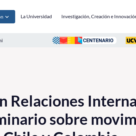
La Universidad
Investigación, Creación e Innovació
ón
ni
n Relaciones Intern
eminario sobre movi