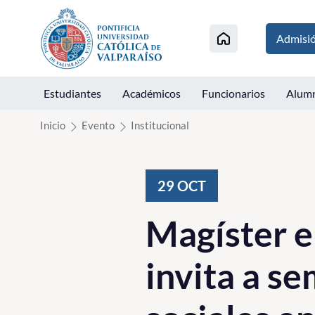
Click acá para ir directamente al contenido
Admisi
Estudiantes
Académicos
Funcionarios
Alum
Inicio
Evento
Institucional
29
OCT
Magíster e
invita a s