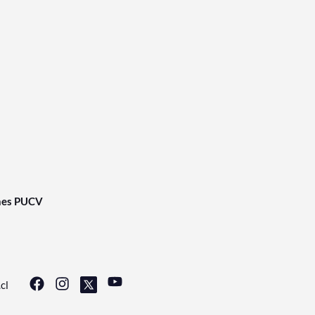
nes PUCV
cl