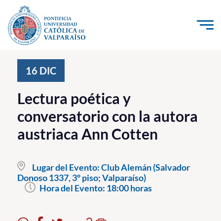
Click acá para ir directamente al contenido
La Universidad
16
DIC
Investigación, Creación e Innovación
Lectura poética y
PUCV Internacional
conversatorio con la autora
Vinculación con el Medio
austriaca Ann Cotten
Admisión
Lugar del Evento:
Club Alemán (Salvador
Pregrado
Donoso 1337, 3° piso; Valparaíso)
Hora del Evento:
18:00 horas
Postgrado
Formación Continua