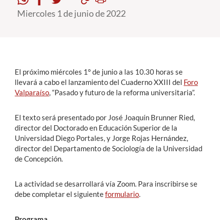
Miercoles 1 de junio de 2022
Estudiantes
Académicos
Funcionarios
El próximo miércoles 1° de junio a las 10.30 horas se
Alumni
llevará a cabo el lanzamiento del Cuaderno XXIII del
Foro
Valparaíso
, “Pasado y futuro de la reforma universitaria”.
El texto será presentado por José Joaquín Brunner Ried,
English
director del Doctorado en Educación Superior de la
Universidad Diego Portales, y Jorge Rojas Hernández,
director del Departamento de Sociología de la Universidad
de Concepción.
La actividad se desarrollará vía Zoom. Para inscribirse se
debe completar el siguiente
formulario
.
Programa