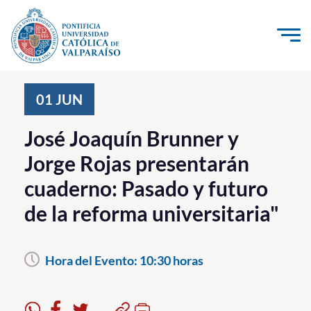
Click acá para ir directamente al contenido
La Universidad
01
JUN
Investigación, Creación e Innovación
José Joaquín Brunner y
PUCV Internacional
Jorge Rojas presentarán
Vinculación con el Medio
cuaderno: Pasado y futuro
de la reforma universitaria"
Admisión
Pregrado
Hora del Evento:
10:30 horas
Postgrado
Formación Continua