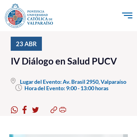
Click acá para ir directamente al contenido
La Universidad
23
ABR
Investigación, Creación e Innovación
IV Diálogo en Salud PUCV
PUCV Internacional
Vinculación con el Medio
Lugar del Evento:
Av. Brasil 2950, Valparaíso
Hora del Evento:
9:00 - 13:00 horas
Admisión
Pregrado
Postgrado
Formación Continua