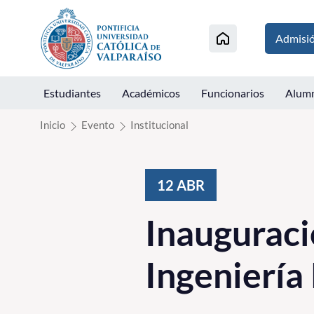
Click acá para ir directamente al contenido
Admisi
Estudiantes
Académicos
Funcionarios
Alum
Inicio
Evento
Institucional
12
ABR
Inauguraci
Ingenierí