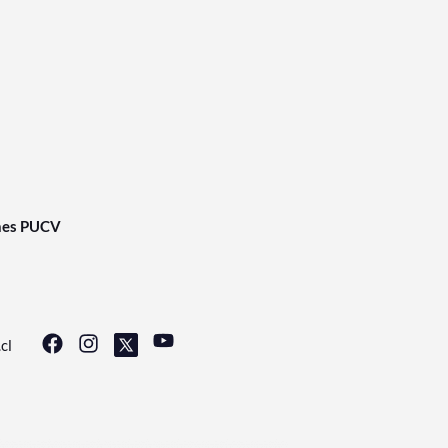
nes PUCV
cl