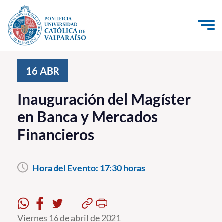
Click acá para ir directamente al contenido
La Universidad
16
ABR
Investigación, Creación e Innovación
Inauguración del Magíster
PUCV Internacional
en Banca y Mercados
Vinculación con el Medio
Financieros
Admisión
Hora del Evento:
17:30 horas
Pregrado
Postgrado
Formación Continua
Viernes 16 de abril de 2021