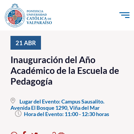
Click acá para ir directamente al contenido
La Universidad
21
ABR
Investigación, Creación e Innovación
Inauguración del Año
PUCV Internacional
Académico de la Escuela de
Vinculación con el Medio
Pedagogía
Admisión
Lugar del Evento:
Campus Sausalito.
Pregrado
Avenida El Bosque 1290, Viña del Mar
Hora del Evento:
11:00 - 12:30 horas
Postgrado
Formación Continua