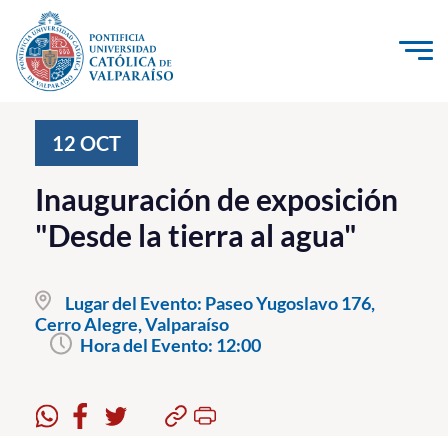
Click acá para ir directamente al contenido
La Universidad
12
OCT
Investigación, Creación e Innovación
Inauguración de exposición
PUCV Internacional
"Desde la tierra al agua"
Vinculación con el Medio
Lugar del Evento:
Paseo Yugoslavo 176,
Admisión
Cerro Alegre, Valparaíso
Hora del Evento:
12:00
Pregrado
Postgrado
Formación Continua