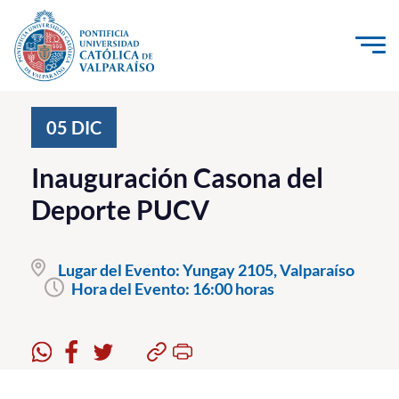
Click acá para ir directamente al contenido
La Universidad
05
DIC
Investigación, Creación e Innovación
Inauguración Casona del
PUCV Internacional
Deporte PUCV
Vinculación con el Medio
Lugar del Evento:
Yungay 2105, Valparaíso
Admisión
Hora del Evento:
16:00 horas
Pregrado
Postgrado
Formación Continua