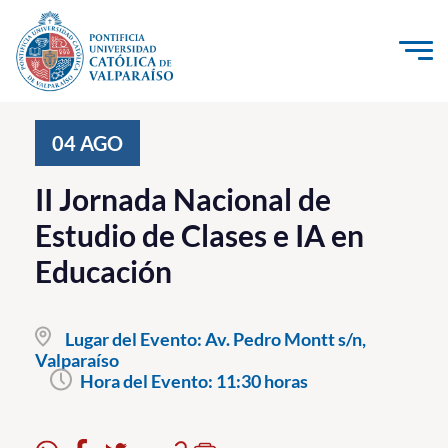
Click acá para ir directamente al contenido
La Universidad
04
AGO
Investigación, Creación e Innovación
II Jornada Nacional de
PUCV Internacional
Estudio de Clases e IA en
Vinculación con el Medio
Educación
Admisión
Lugar del Evento:
Av. Pedro Montt s/n,
Pregrado
Valparaíso
Hora del Evento:
11:30 horas
Postgrado
Formación Continua