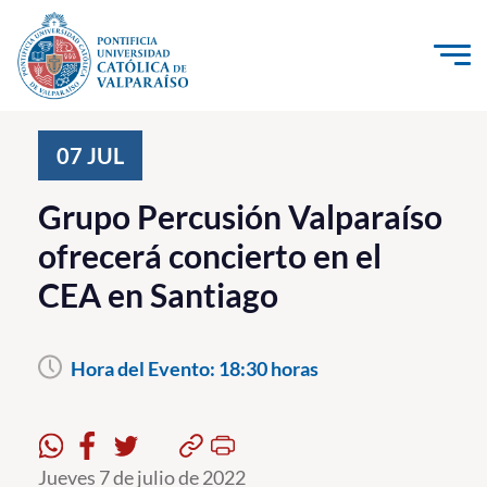
Click acá para ir directamente al contenido
La Universidad
07
JUL
Investigación, Creación e Innovación
Grupo Percusión Valparaíso
PUCV Internacional
ofrecerá concierto en el
Vinculación con el Medio
CEA en Santiago
Admisión
Hora del Evento:
18:30 horas
Pregrado
Postgrado
Formación Continua
Jueves 7 de julio de 2022