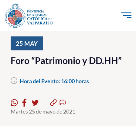
Click acá para ir directamente al contenido
La Universidad
25
MAY
Investigación, Creación e Innovación
Foro “Patrimonio y DD.HH”
PUCV Internacional
Vinculación con el Medio
Hora del Evento:
16:00 horas
Admisión
Pregrado
Martes 25 de mayo de 2021
Postgrado
Formación Continua