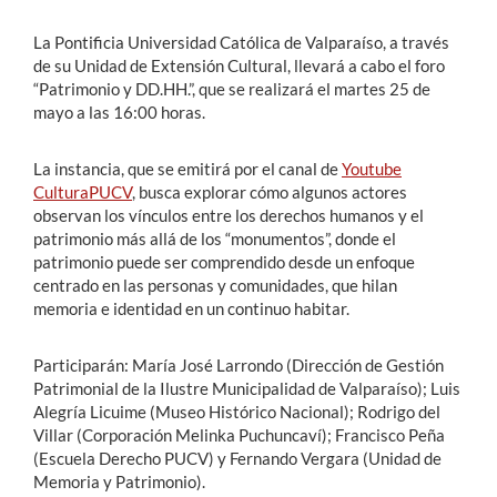
La Pontificia Universidad Católica de Valparaíso, a través
Estudiantes
de su Unidad de Extensión Cultural, llevará a cabo el foro
“Patrimonio y DD.HH.”, que se realizará el martes 25 de
Académicos
mayo a las 16:00 horas.
Funcionarios
La instancia, que se emitirá por el canal de
Youtube
Alumni
CulturaPUCV
, busca explorar cómo algunos actores
observan los vínculos entre los derechos humanos y el
patrimonio más allá de los “monumentos”, donde el
patrimonio puede ser comprendido desde un enfoque
English
centrado en las personas y comunidades, que hilan
memoria e identidad en un continuo habitar.
Participarán: María José Larrondo (Dirección de Gestión
Patrimonial de la Ilustre Municipalidad de Valparaíso); Luis
Alegría Licuime (Museo Histórico Nacional); Rodrigo del
Villar (Corporación Melinka Puchuncaví); Francisco Peña
(Escuela Derecho PUCV) y Fernando Vergara (Unidad de
Memoria y Patrimonio).