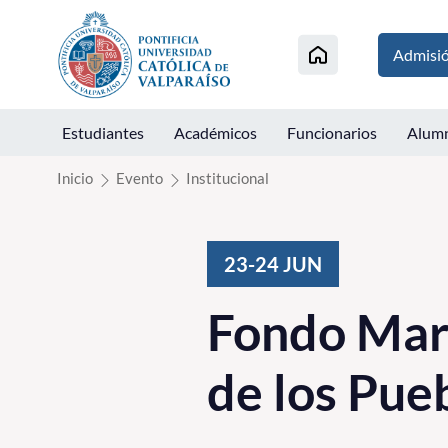
Click acá para ir directamente al contenido
Admisi
Estudiantes
Académicos
Funcionarios
Alum
Inicio
Evento
Institucional
23-24
JUN
Fondo Mar
de los Pue