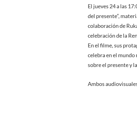
El jueves 24 a las 17
del presente”, mater
colaboración de Ruk
celebración de la Reno
En el filme, sus prot
celebra en el mundo m
sobre el presente y l
Ambos audiovisuales 