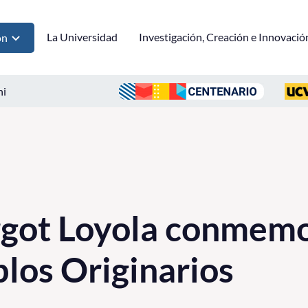
La Universidad
Investigación, Creación e Innovació
ón
ni
got Loyola conmemo
blos Originarios