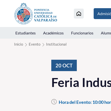
Click acá para ir directamente al contenido
Admisi
Estudiantes
Académicos
Funcionarios
Alum
Inicio
Evento
Institucional
20
OCT
Feria Indu
Hora del Evento:
10:00 hor