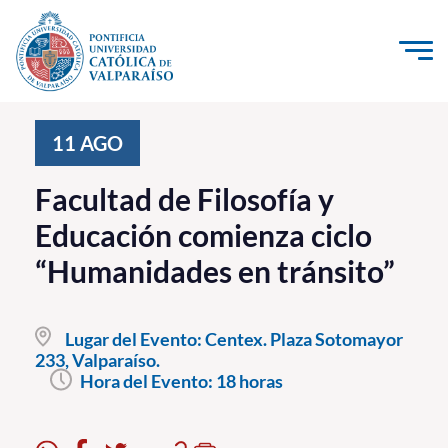
Click acá para ir directamente al contenido
La Universidad
11
AGO
Investigación, Creación e Innovación
Facultad de Filosofía y
PUCV Internacional
Educación comienza ciclo
Vinculación con el Medio
“Humanidades en tránsito”
Admisión
Lugar del Evento:
Centex. Plaza Sotomayor
Pregrado
233, Valparaíso.
Hora del Evento:
18 horas
Postgrado
Formación Continua