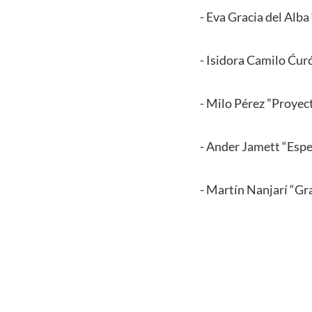
- Eva Gracia del Alba
- Isidora Camilo Ćurći
- Milo Pérez ”Proyec
- Ander Jamett “Esp
- Martín Nanjarí “Gra