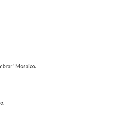
embrar” Mosaico.
o.