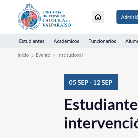
Click acá para ir directamente al contenido
Admisi
Estudiantes
Académicos
Funcionarios
Alum
Inicio
Evento
Institucional
05
SEP
-
12
SEP
Estudiantes
intervenci