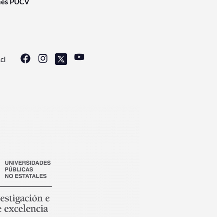
nes PUCV
cl