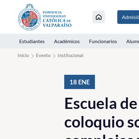
Click acá para ir directamente al contenido
Admisi
Estudiantes
Académicos
Funcionarios
Alum
Inicio
Evento
Institucional
18
ENE
Escuela de 
coloquio s