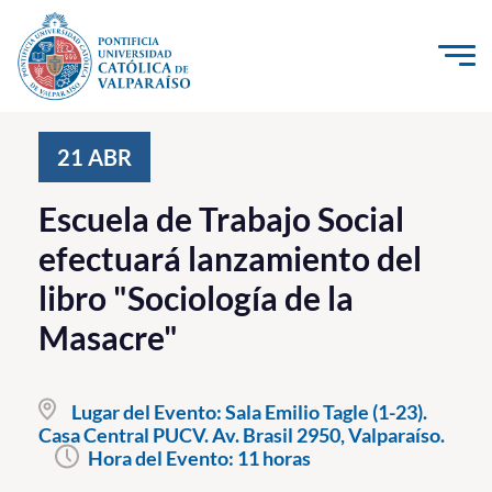
Click acá para ir directamente al contenido
La Universidad
21
ABR
Investigación, Creación e Innovación
Escuela de Trabajo Social
PUCV Internacional
efectuará lanzamiento del
Vinculación con el Medio
libro "Sociología de la
Masacre"
Admisión
Pregrado
Lugar del Evento:
Sala Emilio Tagle (1-23).
Casa Central PUCV. Av. Brasil 2950, Valparaíso.
Postgrado
Hora del Evento:
11 horas
Formación Continua