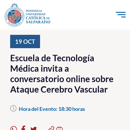
Click acá para ir directamente al contenido
La Universidad
19
OCT
Investigación, Creación e Innovación
Escuela de Tecnología
PUCV Internacional
Médica invita a
Vinculación con el Medio
conversatorio online sobre
Ataque Cerebro Vascular
Admisión
Pregrado
Hora del Evento:
18:30 horas
Postgrado
Formación Continua