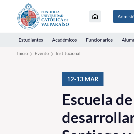
Click acá para ir directamente al contenido
Admisi
Estudiantes
Académicos
Funcionarios
Alum
Inicio
Evento
Institucional
12-13
MAR
Escuela de
desarrolla