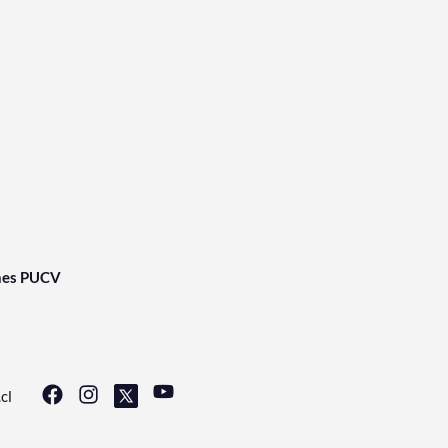
nes PUCV
cl