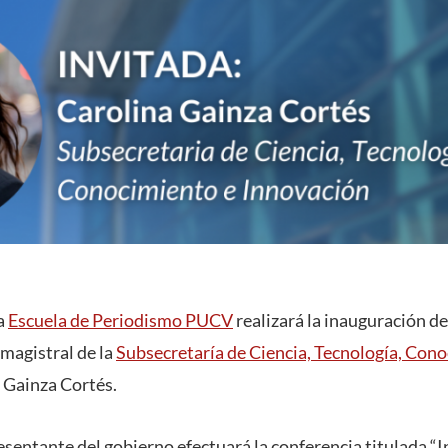
la
Escuela de Periodismo PUCV
realizará la inauguración d
 magistral de la
Subsecretaría de Ciencia, Tecnología, Con
a Gainza Cortés.
resentante del gobierno efectuará la conferencia titulada “In