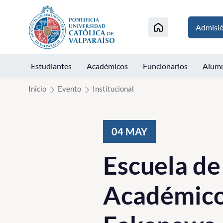
Click acá para ir directamente al contenido
Admisi
Estudiantes
Académicos
Funcionarios
Alum
Inicio
Evento
Institucional
04
MAY
Escuela de
Académico 