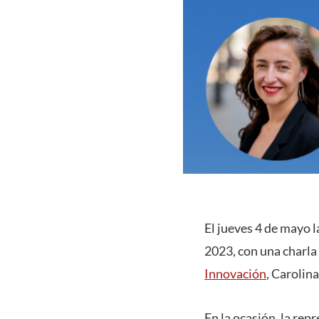
El jueves 4 de mayo 
2023, con una charla
Innovación
, Carolin
En la ocasión, la rep