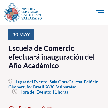
Click acá para ir directamente al contenido
La Universidad
30
MAY
Investigación, Creación e Innovación
Escuela de Comercio
PUCV Internacional
efectuará inauguración del
Vinculación con el Medio
Año Académico
Admisión
Lugar del Evento:
Sala Obra Gruesa. Edificio
Pregrado
Gimpert, Av. Brasil 2830, Valparaíso
Hora del Evento:
11 horas
Postgrado
Formación Continua