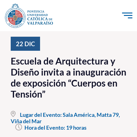
Click acá para ir directamente al contenido
La Universidad
22
DIC
Investigación, Creación e Innovación
Escuela de Arquitectura y
PUCV Internacional
Diseño invita a inauguración
Vinculación con el Medio
de exposición “Cuerpos en
Tensión”
Admisión
Pregrado
Lugar del Evento:
Sala América, Matta 79,
Viña del Mar
Postgrado
Hora del Evento:
19 horas
Formación Continua